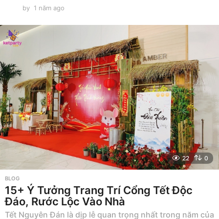
by
1 năm ago
1
n
ă
m
a
g
o
22
0
BLOG
15+ Ý Tưởng Trang Trí Cổng Tết Độc
Đáo, Rước Lộc Vào Nhà
Tết Nguyên Đán là dịp lễ quan trọng nhất trong năm của