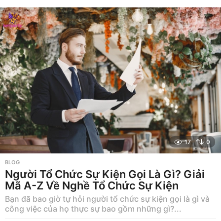
ă
m
a
g
o
17
0
BLOG
Người Tổ Chức Sự Kiện Gọi Là Gì? Giải
Mã A-Z Về Nghề Tổ Chức Sự Kiện
Bạn đã bao giờ tự hỏi người tổ chức sự kiện gọi là gì và
công việc của họ thực sự bao gồm những gì?...