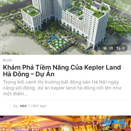
o
28
0
BLOG
Khám Phá Tiềm Năng Của Kepler Land
Hà Đông – Dự Án
Trong bối cảnh thị trường bất động sản Hà Nội ngày
càng sôi động, dự án kepler land hà đông nổi lên như
một điểm...
by
seo
1 năm ago
1
n
ă
m
a