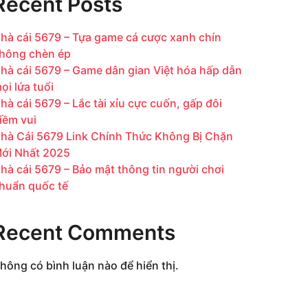
Recent Posts
hà cái 5679 – Tựa game cá cược xanh chín
hông chèn ép
hà cái 5679 – Game dân gian Việt hóa hấp dẫn
ọi lứa tuổi
hà cái 5679 – Lắc tài xỉu cực cuốn, gấp đôi
iềm vui
hà Cái 5679 Link Chính Thức Không Bị Chặn
ới Nhất 2025
hà cái 5679 – Bảo mật thông tin người chơi
huẩn quốc tế
Recent Comments
hông có bình luận nào để hiển thị.