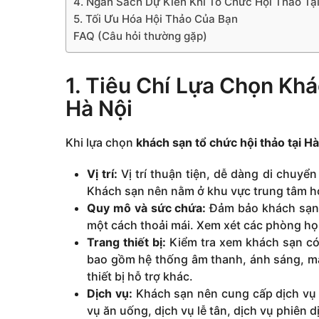
4. Ngân Sách Dự Kiến Khi Tổ Chức Hội Thảo Tạ
5. Tối Ưu Hóa Hội Thảo Của Bạn
FAQ (Câu hỏi thường gặp)
1. Tiêu Chí Lựa Chọn Kh
Hà Nội
Khi lựa chọn
khách sạn tổ chức hội thảo tại Hà
Vị trí:
Vị trí thuận tiện, dễ dàng di chuyển
Khách sạn nên nằm ở khu vực trung tâm ho
Quy mô và sức chứa:
Đảm bảo khách sạn 
một cách thoải mái. Xem xét các phòng họ
Trang thiết bị:
Kiểm tra xem khách sạn có 
bao gồm hệ thống âm thanh, ánh sáng, máy
thiết bị hỗ trợ khác.
Dịch vụ:
Khách sạn nên cung cấp dịch vụ h
vụ ăn uống, dịch vụ lễ tân, dịch vụ phiên d