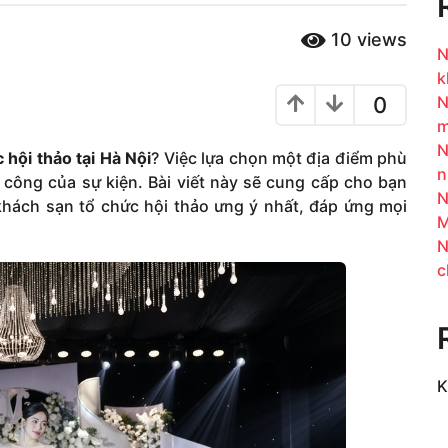
10
views
N
k
0
N
m
N
 hội thảo tại Hà Nội
? Việc lựa chọn một địa điểm phù
n
 công của sự kiện. Bài viết này sẽ cung cấp cho bạn
N
khách sạn tổ chức hội thảo ưng ý nhất, đáp ứng mọi
M
N
c
K