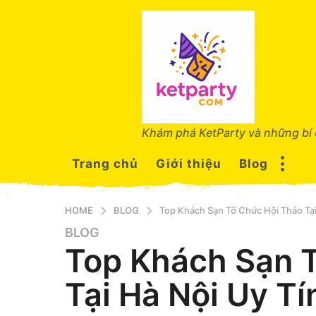
Khám phá KetParty và những bí 
Trang chủ
Giới thiệu
Blog
HOME
BLOG
Top Khách Sạn Tổ Chức Hội Thảo Tạ
BLOG
1
Top Khách Sạn 
n
ă
Tại Hà Nội Uy T
m
a