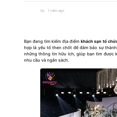
g
o
by
1 năm ago
1
1
n
n
ă
ă
m
a
m
g
a
o
Bạn đang tìm kiếm địa điểm
khách sạn tổ chức
g
hợp là yếu tố then chốt để đảm bảo sự thành
o
những thông tin hữu ích, giúp bạn tìm được 
nhu cầu và ngân sách.