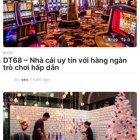
29
0
BLOG
DT68 – Nhà cái uy tín với hàng ngàn
trò chơi hấp dẫn
by
seo
1 năm ago
1
n
ă
m
a
g
o