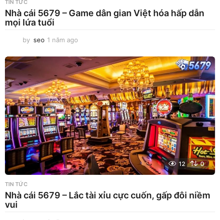
TIN TỨC
Nhà cái 5679 – Game dân gian Việt hóa hấp dẫn
mọi lứa tuổi
by
seo
1 năm ago
1
n
ă
m
a
g
o
12
0
TIN TỨC
Nhà cái 5679 – Lắc tài xỉu cực cuốn, gấp đôi niềm
vui