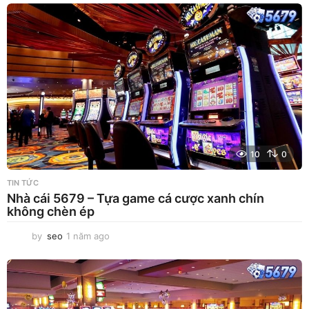
10
0
TIN TỨC
Nhà cái 5679 – Tựa game cá cược xanh chín
không chèn ép
by
seo
1 năm ago
1
n
ă
m
a
g