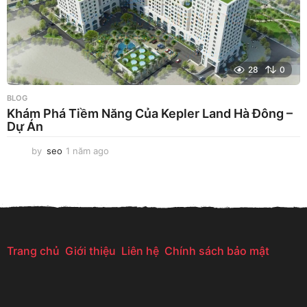
28
0
BLOG
Khám Phá Tiềm Năng Của Kepler Land Hà Đông –
Dự Án
by
seo
1 năm ago
1
n
ă
m
a
g
o
Trang chủ
Giới thiệu
Liên hệ
Chính sách bảo mật