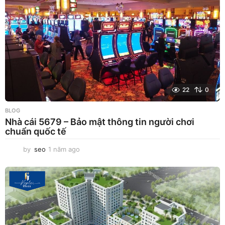
a
g
o
22
0
BLOG
Nhà cái 5679 – Bảo mật thông tin người chơi
chuẩn quốc tế
by
seo
1 năm ago
1
n
ă
m
a
g
o