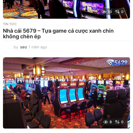
10
0
TIN TỨC
Nhà cái 5679 – Tựa game cá cược xanh chín
không chèn ép
by
seo
1 năm ago
1
n
ă
m
a
g
o
8
0