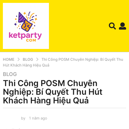
HOME
BLOG
Thi Công POSM Chuyên Nghiệp: Bí Quyết Thu
Hút Khách Hàng Hiệu Quả
BLOG
1
Thi Công POSM Chuyên
n
ă
Nghiệp: Bí Quyết Thu Hút
m
Khách Hàng Hiệu Quả
a
g
o
by
1 năm ago
1
1
n
ă