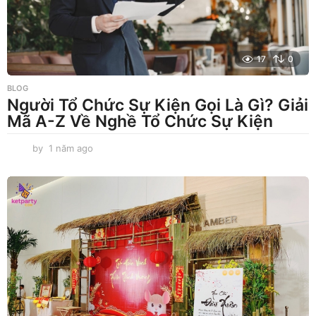
17
0
BLOG
Người Tổ Chức Sự Kiện Gọi Là Gì? Giải
Mã A-Z Về Nghề Tổ Chức Sự Kiện
by
1 năm ago
1
n
ă
m
a
g
o