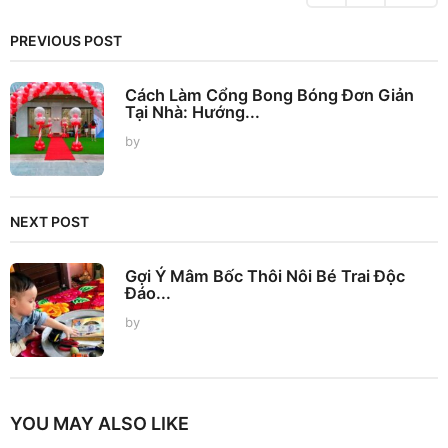
i
n
PREVIOUS POST
a
t
Cách Làm Cổng Bong Bóng Đơn Giản
i
Tại Nhà: Hướng...
o
by
n
NEXT POST
Gợi Ý Mâm Bốc Thôi Nôi Bé Trai Độc
Đáo...
by
YOU MAY ALSO LIKE