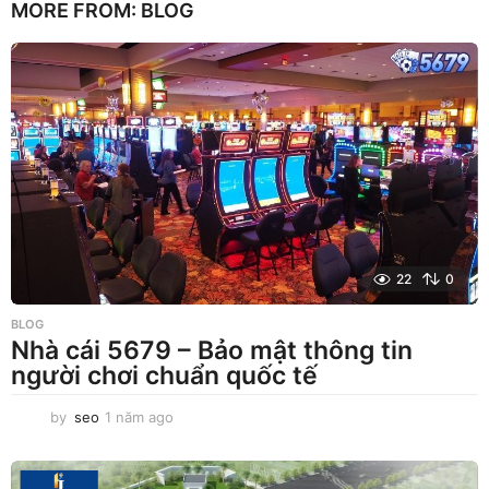
MORE FROM:
BLOG
m
a
g
o
22
0
BLOG
Nhà cái 5679 – Bảo mật thông tin
người chơi chuẩn quốc tế
by
seo
1 năm ago
1
n
ă
m