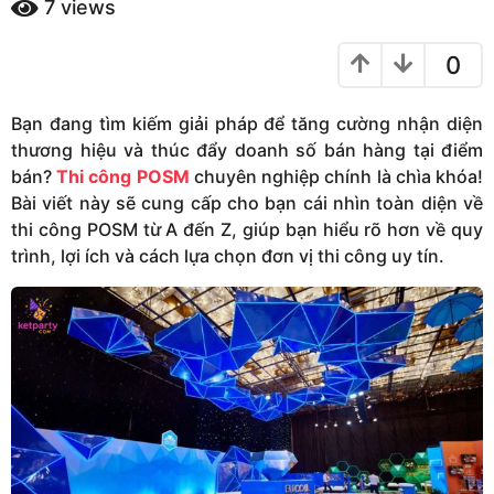
n
7
views
m
ă
a
m
0
g
a
o
g
Bạn đang tìm kiếm giải pháp để tăng cường nhận diện
o
thương hiệu và thúc đẩy doanh số bán hàng tại điểm
bán?
Thi công POSM
chuyên nghiệp chính là chìa khóa!
Bài viết này sẽ cung cấp cho bạn cái nhìn toàn diện về
thi công POSM từ A đến Z, giúp bạn hiểu rõ hơn về quy
trình, lợi ích và cách lựa chọn đơn vị thi công uy tín.