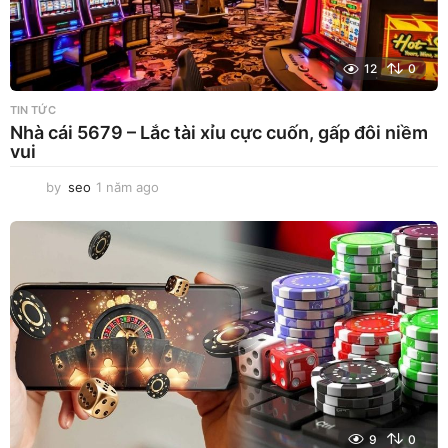
12
0
TIN TỨC
Nhà cái 5679 – Lắc tài xỉu cực cuốn, gấp đôi niềm
vui
by
seo
1 năm ago
1
n
ă
m
a
g
o
9
0