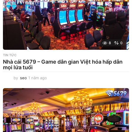
o
8
0
TIN TỨC
Nhà cái 5679 – Game dân gian Việt hóa hấp dẫn
mọi lứa tuổi
by
seo
1 năm ago
1
n
ă
m
a
g
o