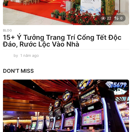
22
0
BLOG
15+ Ý Tưởng Trang Trí Cổng Tết Độc
Đáo, Rước Lộc Vào Nhà
by
1 năm ago
1
n
ă
DON'T MISS
m
a
g
o