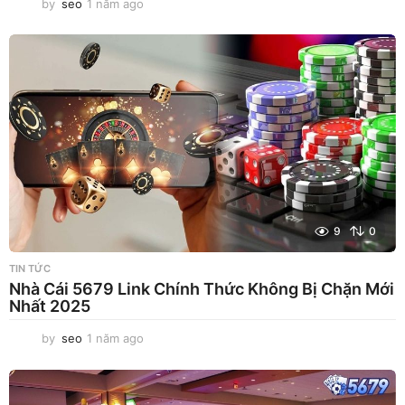
by
seo
1 năm ago
1
n
ă
m
a
g
o
9
0
TIN TỨC
Nhà Cái 5679 Link Chính Thức Không Bị Chặn Mới
Nhất 2025
by
seo
1 năm ago
1
n
ă
m