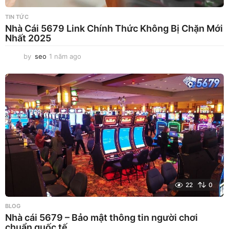
TIN TỨC
Nhà Cái 5679 Link Chính Thức Không Bị Chặn Mới
Nhất 2025
by
seo
1 năm ago
1
n
ă
m
a
g
o
22
0
BLOG
Nhà cái 5679 – Bảo mật thông tin người chơi
chuẩn quốc tế