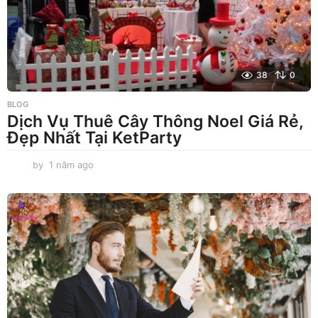
38
0
BLOG
Dịch Vụ Thuê Cây Thông Noel Giá Rẻ,
Đẹp Nhất Tại KetParty
by
1 năm ago
1
n
ă
m
a
g
o