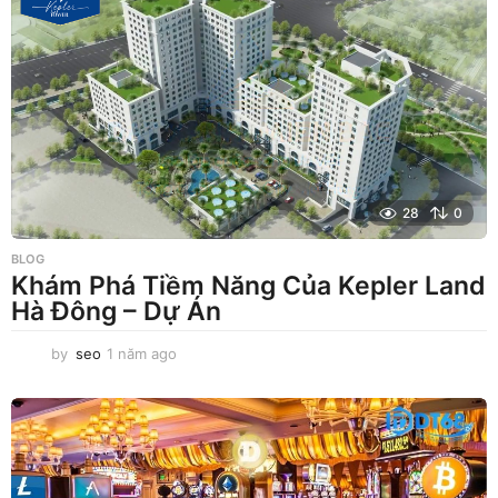
a
g
o
28
0
BLOG
Khám Phá Tiềm Năng Của Kepler Land
Hà Đông – Dự Án
by
seo
1 năm ago
1
n
ă
m
a
g
o