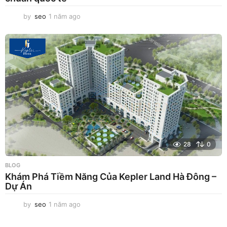
by
seo
1 năm ago
1
n
ă
m
a
g
o
28
0
BLOG
Khám Phá Tiềm Năng Của Kepler Land Hà Đông –
Dự Án
by
seo
1 năm ago
1
n
ă