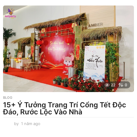
ă
m
a
g
o
22
0
BLOG
15+ Ý Tưởng Trang Trí Cổng Tết Độc
Đáo, Rước Lộc Vào Nhà
by
1 năm ago
1
n
ă