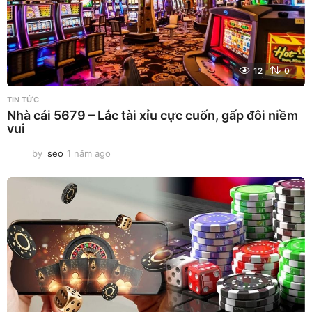
12
0
TIN TỨC
Nhà cái 5679 – Lắc tài xỉu cực cuốn, gấp đôi niềm
vui
by
seo
1 năm ago
1
n
ă
m
a
g
o