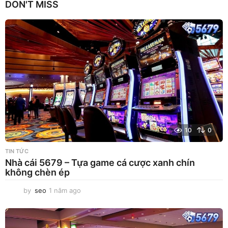
DON'T MISS
m
a
g
o
10
0
TIN TỨC
Nhà cái 5679 – Tựa game cá cược xanh chín
không chèn ép
by
seo
1 năm ago
1
n
ă
m