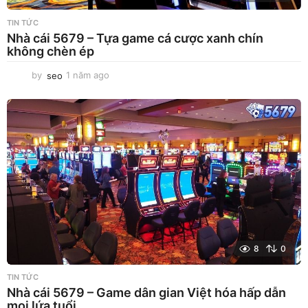
TIN TỨC
Nhà cái 5679 – Tựa game cá cược xanh chín
không chèn ép
by
seo
1 năm ago
1
n
ă
m
a
g
o
8
0
TIN TỨC
Nhà cái 5679 – Game dân gian Việt hóa hấp dẫn
mọi lứa tuổi