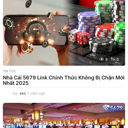
m
a
g
o
9
0
TIN TỨC
Nhà Cái 5679 Link Chính Thức Không Bị Chặn Mới
Nhất 2025
by
seo
1 năm ago
1
n
ă
m
a
g
o