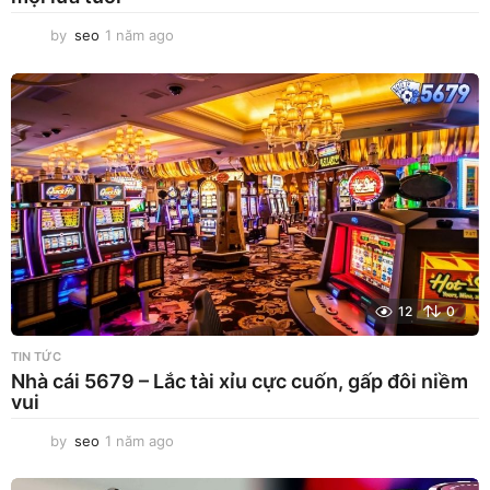
by
seo
1 năm ago
1
n
ă
m
a
g
o
12
0
TIN TỨC
Nhà cái 5679 – Lắc tài xỉu cực cuốn, gấp đôi niềm
vui
by
seo
1 năm ago
1
n
ă