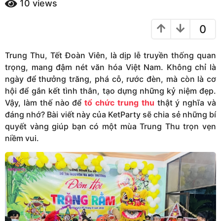
n
10
views
m
ă
a
m
0
g
a
o
g
Trung Thu, Tết Đoàn Viên, là dịp lễ truyền thống quan
o
trọng, mang đậm nét văn hóa Việt Nam. Không chỉ là
ngày để thưởng trăng, phá cỗ, rước đèn, mà còn là cơ
hội để gắn kết tình thân, tạo dựng những kỷ niệm đẹp.
Vậy, làm thế nào để
tổ chức trung thu
thật ý nghĩa và
đáng nhớ? Bài viết này của KetParty sẽ chia sẻ những bí
quyết vàng giúp bạn có một mùa Trung Thu trọn vẹn
niềm vui.