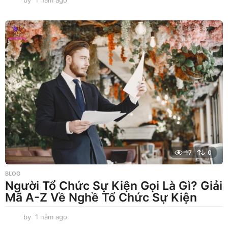
n
ă
m
a
g
o
17
0
BLOG
Người Tổ Chức Sự Kiện Gọi Là Gì? Giải
Mã A-Z Về Nghề Tổ Chức Sự Kiện
by
1 năm ago
1
n