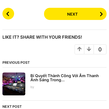
P
NEXT
o
s
t
P
LIKE IT? SHARE WITH YOUR FRIENDS!
a
g
0
i
n
PREVIOUS POST
a
t
Bí Quyết Thành Công Với Âm Thanh
i
Ánh Sáng Trong...
o
by
n
NEXT POST