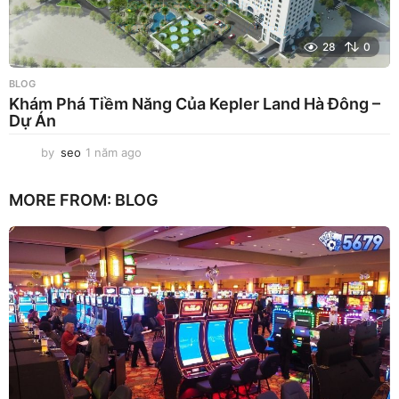
28
0
BLOG
Khám Phá Tiềm Năng Của Kepler Land Hà Đông –
Dự Án
by
seo
1 năm ago
1
n
ă
MORE FROM:
BLOG
m
a
g
o