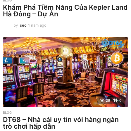
BLOG
Khám Phá Tiềm Năng Của Kepler Land
Hà Đông – Dự Án
by
seo
1 năm ago
1
n
ă
m
a
g
o
29
0
BLOG
DT68 – Nhà cái uy tín với hàng ngàn
trò chơi hấp dẫn