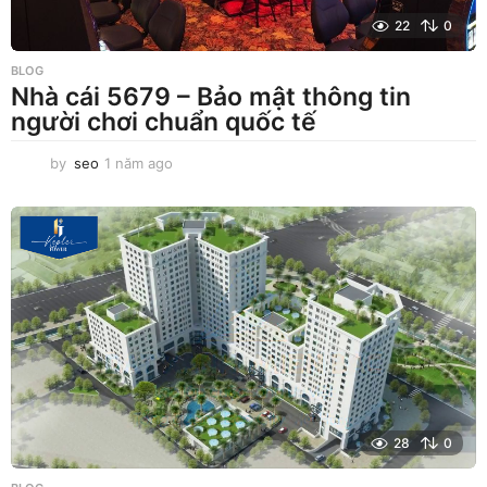
22
0
BLOG
Nhà cái 5679 – Bảo mật thông tin
người chơi chuẩn quốc tế
by
seo
1 năm ago
1
n
ă
m
a
g
o
28
0