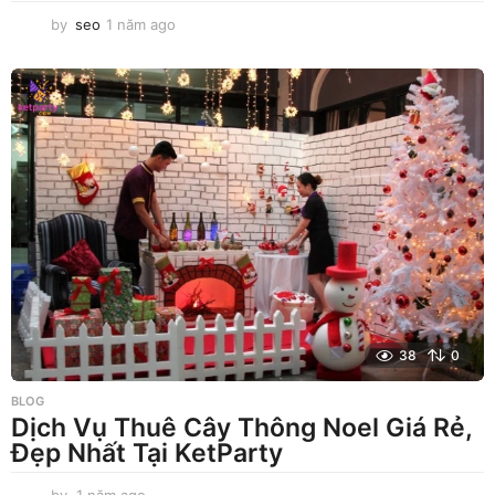
by
seo
1 năm ago
1
n
ă
m
a
g
o
38
0
BLOG
Dịch Vụ Thuê Cây Thông Noel Giá Rẻ,
Đẹp Nhất Tại KetParty
by
1 năm ago
1