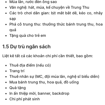
Múa lân, rước đèn ông sao
Văn nghệ: hát, múa, kể chuyện về Trung Thu
Các trò chơi dân gian: bịt mắt bắt dê, kéo co, nhảy
sạp
Phá cỗ trung thu: thưởng thức bánh trung thu, hoa
quả
Tặng quà cho trẻ em
1.5 Dự trù ngân sách
Liệt kê tất cả các khoản chi phí cần thiết, bao gồm:
Thuê địa điểm (nếu có)
Trang trí
Thuê nhân sự (MC, đội múa lân, nghệ sĩ biểu diễn)
Mua bánh trung thu, hoa quả, đồ uống
Quà tặng
In ấn thiệp mời, banner, backdrop
Chi phí phát sinh