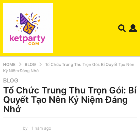
HOME
BLOG
Tổ Chức Trung Thu Trọn Gói: Bí Quyết Tạo Nên
Kỷ Niệm Đáng Nhớ
BLOG
1
Tổ Chức Trung Thu Trọn Gói: Bí
n
ă
Quyết Tạo Nên Kỷ Niệm Đáng
m
Nhớ
a
g
o
by
1 năm ago
1
1
n
ă